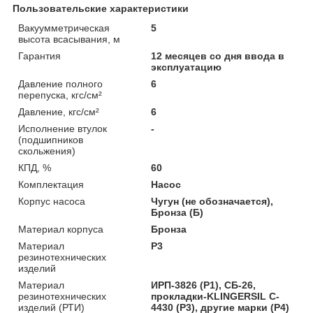
Пользовательские характеристики
Вакуумметрическая
5
высота всасывания, м
Гарантия
12 месяцев со дня ввода в
эксплуатацию
Давление полного
6
перепуска, кгс/см²
Давление, кгс/см²
6
Исполнение втулок
-
(подшипников
скольжения)
КПД, %
60
Комплектация
Насос
Корпус насоса
Чугун (не обозначается),
Бронза (Б)
Материал корпуса
Бронза
Материал
Р3
резинотехнических
изделий
Материал
ИРП-3826 (Р1), СБ-26,
резинотехнических
прокладки-KLINGERSIL C-
изделий (РТИ)
4430 (Р3), другие марки (Р4)