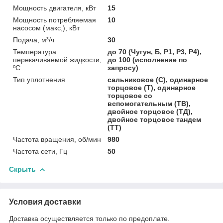
Мощность двигателя, кВт
15
Мощность потребляемая
10
насосом (макс,), кВт
Подача, м³/ч
30
Температура
до 70 (Чугун, Б, Р1, Р3, Р4),
перекачиваемой жидкости,
до 100 (исполнение по
ºС
запросу)
Тип уплотнения
сальниковое (С), одинарное
торцовое (Т), одинарное
торцовое со
вспомогательным (ТВ),
двойное торцовое (ТД),
двойное торцовое тандем
(ТТ)
Частота вращения, об/мин
980
Частота сети, Гц
50
Скрыть
Условия доставки
Доставка осуществляется только по предоплате.