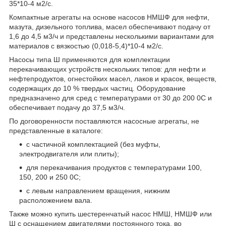
35*10-4 м2/с.
Компактные агрегаты на основе насосов НМШФ для нефти,
мазута, дизельного топлива, масел обеспечивают подачу от
1,6 до 4,5 м3/ч и представлены несколькими вариантами для
материалов с вязкостью (0,018-5,4)*10-4 м2/с.
Насосы типа Ш применяются для комплектации
перекачивающих устройств нескольких типов: для нефти и
нефтепродуктов, огнестойких масел, лаков и красок, веществ,
содержащих до 10 % твердых частиц. Оборудование
предназначено для сред с температурами от 30 до 200 0С и
обеспечивает подачу до 37,5 м3/ч.
По договоренности поставляются насосные агрегаты, не
представленные в каталоге:
с частичной комплектацией (без муфты,
электродвигателя или плиты);
для перекачивания продуктов с температурами 100,
150, 200 и 250
0
С;
с левым направлением вращения, нижним
расположением вала.
Также можно купить шестеренчатый насос НМШ, НМШФ или
Ш с оснащением двигателями постоянного тока, во