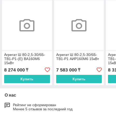
Агрегат Ш 80-2,5-30/6Б-
Агрегат Ш 80-2,5-30/6Б-
Агре
ТВ1-Р1-(Е) ВА160М6
ТВ1-Р1 АИР160М6 15кВт
ТВ1-
15кВт
15кВ
8 274 000
7 583 000
8 3
₸
₸
Купить
Купить
О нас
Рейтинг не сформирован
Менее 5 отзывов за последний год