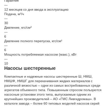
Гарантия
—
12 месяцев со дня ввода в эксплуатацию
Подача, м³/ч
—
30
Давление, кгс/см²
—
6
Давление полного перепуска, кгс/см²
—
6
Мощность потребляемая насосом (макс.), кВт
—
10
Насосы шестеренные
Компактные и надежные насосы шестеренные Ш, НМШ,
НМШФ, НМШГ для перекачивания жидких материалов с
различной вязкостью – одни из самых востребованных среди
агрегатов объемного типа. Повышенным спросом пользуются
насосные установки этого типа, выпускаемые одним из
крупнейших производителей – АО «ГМС Ливгидромаш». В
каталоге завода – более 60 типовых моделей насосов серий