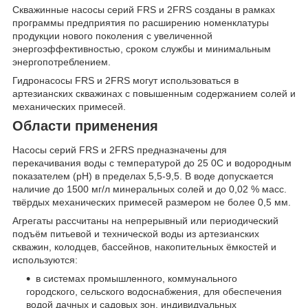
Скважинные насосы серий FRS и 2FRS созданы в рамках
программы предприятия по расширению номенклатуры
продукции нового поколения с увеличенной
энергоэффективностью, сроком службы и минимальным
энергопотреблением.
Гидронасосы FRS и 2FRS могут использоваться в
артезианских скважинах с повышенным содержанием солей и
механических примесей.
Области применения
Насосы серий FRS и 2FRS
предназначены для
перекачивания воды с температурой до 25
0
С и водородным
показателем (рН) в пределах 5,5-9,5. В воде допускается
наличие до 1500 мг/л минеральных солей и до 0,02 % масс.
твёрдых механических примесей размером не более 0,5 мм.
Агрегаты рассчитаны на непрерывный или периодический
подъём питьевой и технической воды из артезианских
скважин, колодцев, бассейнов, накопительных ёмкостей и
используются:
в системах промышленного, коммунального
городского, сельского водоснабжения, для обеспечения
водой дачных и садовых зон, индивидуальных