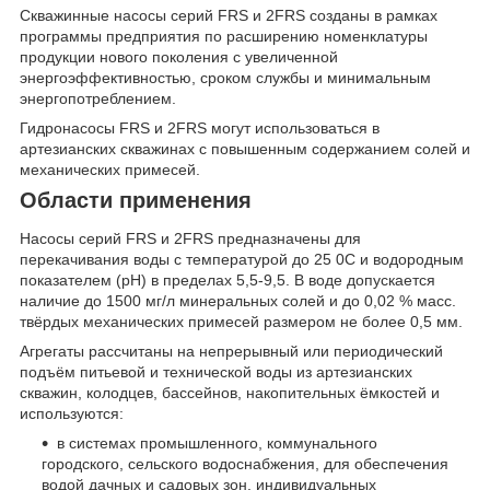
Скважинные насосы серий FRS и 2FRS созданы в рамках
программы предприятия по расширению номенклатуры
продукции нового поколения с увеличенной
энергоэффективностью, сроком службы и минимальным
энергопотреблением.
Гидронасосы FRS и 2FRS могут использоваться в
артезианских скважинах с повышенным содержанием солей и
механических примесей.
Области применения
Насосы серий FRS и 2FRS
предназначены для
перекачивания воды с температурой до 25
0
С и водородным
показателем (рН) в пределах 5,5-9,5. В воде допускается
наличие до 1500 мг/л минеральных солей и до 0,02 % масс.
твёрдых механических примесей размером не более 0,5 мм.
Агрегаты рассчитаны на непрерывный или периодический
подъём питьевой и технической воды из артезианских
скважин, колодцев, бассейнов, накопительных ёмкостей и
используются:
в системах промышленного, коммунального
городского, сельского водоснабжения, для обеспечения
водой дачных и садовых зон, индивидуальных