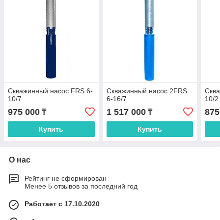
Скважинный насос FRS 6-
Скважинный насос 2FRS
Сква
10/7
6-16/7
10/2
975 000
1 517 000
875
₸
₸
Купить
Купить
О нас
Рейтинг не сформирован
Менее 5 отзывов за последний год
Работает с 17.10.2020