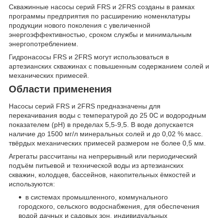
Скважинные насосы серий FRS и 2FRS созданы в рамках
программы предприятия по расширению номенклатуры
продукции нового поколения с увеличенной
энергоэффективностью, сроком службы и минимальным
энергопотреблением.
Гидронасосы FRS и 2FRS могут использоваться в
артезианских скважинах с повышенным содержанием солей и
механических примесей.
Области применения
Насосы серий FRS и 2FRS
предназначены для
перекачивания воды с температурой до 25
0
С и водородным
показателем (рН) в пределах 5,5-9,5. В воде допускается
наличие до 1500 мг/л минеральных солей и до 0,02 % масс.
твёрдых механических примесей размером не более 0,5 мм.
Агрегаты рассчитаны на непрерывный или периодический
подъём питьевой и технической воды из артезианских
скважин, колодцев, бассейнов, накопительных ёмкостей и
используются:
в системах промышленного, коммунального
городского, сельского водоснабжения, для обеспечения
водой дачных и садовых зон, индивидуальных