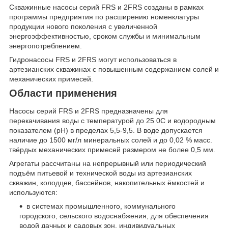
Скважинные насосы серий FRS и 2FRS созданы в рамках
программы предприятия по расширению номенклатуры
продукции нового поколения с увеличенной
энергоэффективностью, сроком службы и минимальным
энергопотреблением.
Гидронасосы FRS и 2FRS могут использоваться в
артезианских скважинах с повышенным содержанием солей и
механических примесей.
Области применения
Насосы серий FRS и 2FRS
предназначены для
перекачивания воды с температурой до 25
0
С и водородным
показателем (рН) в пределах 5,5-9,5. В воде допускается
наличие до 1500 мг/л минеральных солей и до 0,02 % масс.
твёрдых механических примесей размером не более 0,5 мм.
Агрегаты рассчитаны на непрерывный или периодический
подъём питьевой и технической воды из артезианских
скважин, колодцев, бассейнов, накопительных ёмкостей и
используются:
в системах промышленного, коммунального
городского, сельского водоснабжения, для обеспечения
водой дачных и садовых зон, индивидуальных