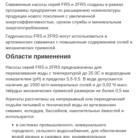
Скважинные насосы серий FRS и 2FRS созданы в рамках
программы предприятия по расширению номенклатуры
продукции нового поколения с увеличенной
энергоэффективностью, сроком службы и минимальным
энергопотреблением.
Гидронасосы FRS и 2FRS могут использоваться в
артезианских скважинах с повышенным содержанием солей и
механических примесей.
Области применения
Насосы серий FRS и 2FRS
предназначены для
перекачивания воды с температурой до 25
0
С и водородным
показателем (рН) в пределах 5,5-9,5. В воде допускается
наличие до 1500 мг/л минеральных солей и до 0,02 % масс.
твёрдых механических примесей размером не более 0,5 мм.
Агрегаты рассчитаны на непрерывный или периодический
подъём питьевой и технической воды из артезианских
скважин, колодцев, бассейнов, накопительных ёмкостей и
используются:
в системах промышленного, коммунального
городского, сельского водоснабжения, для обеспечения
водой дачных и садовых зон, индивидуальных