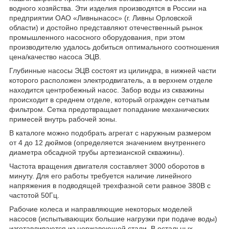
водного хозяйства. Эти изделия производятся в России на
предприятии ОАО «Ливнынасос» (г. Ливны Орловской
области) и достойно представляют отечественный рынок
промышленного насосного оборудования, при этом
производителю удалось добиться оптимального соотношения
цена/качество насоса ЭЦВ.
Глубинные насосы ЭЦВ состоят из цилиндра, в нижней части
которого расположен электродвигатель, а в верхнем отделе
находится центробежный насос. Забор воды из скважины
происходит в среднем отделе, который огражден сетчатым
фильтром. Сетка предотвращает попадание механических
примесей внутрь рабочей зоны.
В каталоге можно подобрать агрегат с наружным размером
от 4 до 12 дюймов (определяется значением внутреннего
диаметра обсадной трубы артезианской скважины).
Частота вращения двигателя составляет 3000 оборотов в
минуту. Для его работы требуется наличие линейного
напряжения в подводящей трехфазной сети равное 380В с
частотой 50Гц.
Рабочие колеса и направляющие некоторых моделей
насосов (испытывающих большие нагрузки при подаче воды)
изготавливаются из нержавеющей стали. В остальных