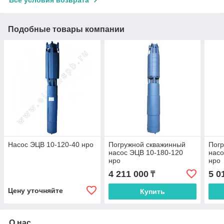
Подобные товары компании
Насос ЭЦВ 10-120-40 нро
Погружной скважинный
Пог
насос ЭЦВ 10-180-120
насо
нро
нро
4 211 000
5 0
₸
Цену уточняйте
Купить
О нас