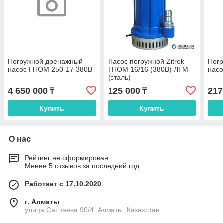
Погружной дренажный
Насос погружной Zitrek
Пог
насос ГНОМ 250-17 380В
ГНОМ 16/16 (380В) ЛГМ
насо
(сталь)
4 650 000
125 000
217
₸
₸
Купить
Купить
О нас
Рейтинг не сформирован
Менее 5 отзывов за последний год
Работает с 17.10.2020
г. Алматы
улица Сатпаева 90/4, Алматы, Казахстан