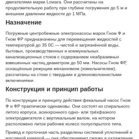
двигателями марки Lowara. Они рассчитаны на
продолжительную работу при глубине погружения до 5 м и
внешнем давлении жидкости до 1 МПа.
Назначение
Погружные центробежные электронасосы марок Гном Ф и
Гном ФР предназначены для перемещения жидкостей с
температурой до 35
0
С — чистой и загрязнённой воды,
бытовых, производственных и коммунальных
канализационных стоков с содержанием неабразивных
взвешенных частиц диаметром до 50 мм. Насосы Гном ФР,
оснащённые режущим механизмом (измельчителем),
рассчитаны на стоки с твердыми и длинноволокнистыми
включениями.
Конструкция и принцип работы
По конструкции и принципу действия фекальный насос Гном
Ф и ФР практически одинаковы. Они состоят из спирального
литого корпуса, асинхронного одно- или трёхфазного
электродвигателя с вертикальным валом, на котором
расположено литое рабочее колесо полуоткрытого типа.
Привод и проточная часть разделены системой уплотнений и
масляной камерой — она обеспечивает смазку и охлаждение