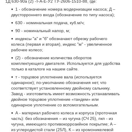
1Д 630-90а (2) -т-А-Е-У2 ТУ-2606-1510-88, где:
1 - обозначение номера модернизации насоса; Д –
двусторроннего входа (обозначение по типу насоса);
630 - номинальная подача, куб.м/ч;
90 - номинальный напор, м;
индексы "а" и "б" обозначают обрезку рабочего
колеса (первая и вторая), индекс "м" - увеличенное
рабочее колесо;
(2) - обозначение количества оборотов
комплектующего двигателя. Используется для удобства
только в каталоге на нашем сайте.
т - торцовое уплотнение вала (используется
одинарное); по-умолчанию обозначения нет, что
соответствует установленному двойному сальнику.
Завод - изготовитель имеет возможность устанавливать
двойное торцовое уплотнение «тандем» или
одинарное уплотнение со вспомогательным.
А - материал рабочего колеса и корпуса (проточная
часть): без обозначения – из чугуна (СЧ 25), пкп - из
чугуна, имеющего противокоррозийное покрытие; А –
из углеродистой стали (25Л), К – из хромоникелевой