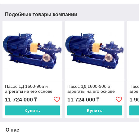
Подобные товары компании
Насос 1Д 1600-90а и
Насос 1Д 1600-90б и
Насо
агрегаты на его основе
агрегаты на его основе
агре
11 724 000
11 724 000
1 9
₸
₸
Купить
Купить
О нас