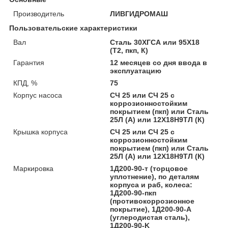
Производитель
ЛИВГИДРОМАШ
Пользовательские характеристики
Вал
Сталь 30ХГСА или 95Х18
(Т2, пкп, К)
Гарантия
12 месяцев со дня ввода в
эксплуатацию
КПД, %
75
Корпус насоса
СЧ 25 или СЧ 25 с
коррозионностойким
покрытием (пкп) или Сталь
25Л (А) или 12Х18Н9ТЛ (К)
Крышка корпуса
СЧ 25 или СЧ 25 с
коррозионностойким
покрытием (пкп) или Сталь
25Л (А) или 12Х18Н9ТЛ (К)
Маркировка
1Д200-90-т (торцовое
уплотнение), по деталям
корпуса и раб, колеса:
1Д200-90-пкп
(противокоррозионное
покрытие), 1Д200-90-А
(углеродистая сталь),
1Д200-90-K