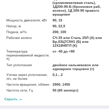
(хромоникелевая сталь),
1Д200-90-Б (бронзовое раб,
колесо), 1Д 200-90 правого
вращения
Мощность двигателя, кВт
90, 15
Напор, м
90, 22,5
Подача, м³/ч
200, 100
Рабочее колесо
СЧ 25 или Сталь 25Л (А) или
Бр,03Ц7С5Н1 (Б) или
12Х18Н9ТЛ (К)
Температура
от -40 до +95
перекачиваемой жидкости,
ºС
Тип уплотнения
двойное сальниковое или
одинарное торцовое (т)
Утечка через уплотнение,
0,1…2
л/ч, не более
Частота вращения, об/мин
2900, 1450
Частота сети, Гц
50 (60 экспорт)
Скрыть