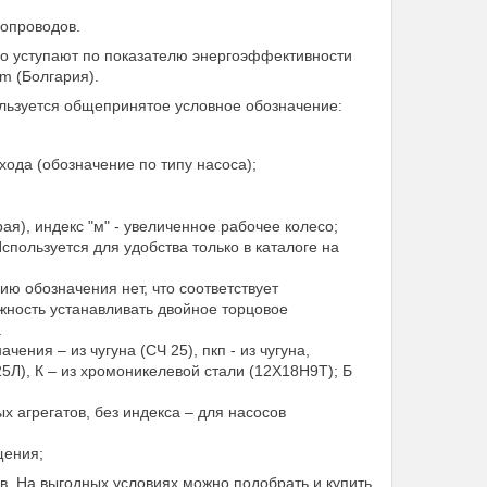
бопроводов.
но уступают по показателю энергоэффективности
m (Болгария).
ользуется общепринятое условное обозначение:
хода (обозначение по типу насоса);
рая), индекс "м" - увеличенное рабочее колесо;
спользуется для удобства только в каталоге на
ию обозначения нет, что соответствует
жность устанавливать двойное торцовое
.
чения – из чугуна (СЧ 25), пкп - из чугуна,
5Л), К – из хромоникелевой стали (12Х18Н9Т); Б
 агрегатов, без индекса – для насосов
щения;
в. На выгодных условиях можно подобрать и купить