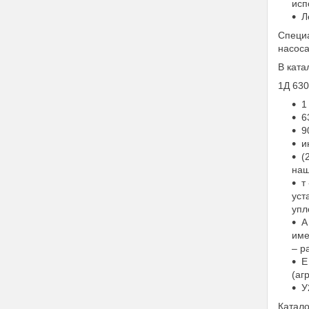
исп
Л
Специа
насоса
В ката
1Д 630
1
6
9
и
(
наш
т
уст
упл
А
име
– р
Е
(аг
У
Катало