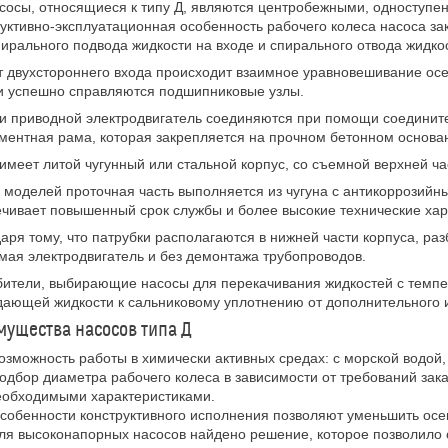
сосы, относящиеся к типу Д, являются центробежными, одноступе
уктивно-эксплуатационная особенность рабочего колеса насоса за
ирального подвода жидкости на входе и спирального отвода жидко
т двухстороннего входа происходит взаимное уравновешивание осе
и успешно справляются подшипниковые узлы.
и приводной электродвигатель соединяются при помощи соединит
ентная рама, которая закрепляется на прочном бетонном основан
имеет литой чугунный или стальной корпус, со съемной верхней ча
 моделей проточная часть выполняется из чугуна с антикоррозийн
чивает повышенный срок службы и более высокие технические хара
аря тому, что патрубки располагаются в нижней части корпуса, ра
мая электродвигатель и без демонтажа трубопроводов.
ители, выбирающие насосы для перекачивания жидкостей с темпе
ающей жидкости к сальниковому уплотнению от дополнительного и
ущества насосов типа Д
озможность работы в химически активных средах: с морской водой,
одбор диаметра рабочего колеса в зависимости от требований зак
еобходимыми характеристиками.
собенности конструктивного исполнения позволяют уменьшить осе
ля высоконапорных насосов найдено решение, которое позволило с