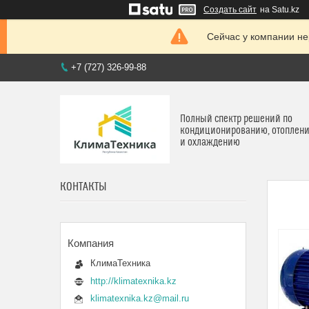
Создать сайт
на Satu.kz
Сейчас у компании не
+7 (727) 326-99-88
Полный спектр решений по
кондиционированию, отоплен
и охлаждению
КОНТАКТЫ
КлимаТехника
http://klimatexnika.kz
klimatexnika.kz@mail.ru