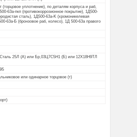
т (торцовое уплотнение), по деталям корпуса и раб,
500-63а-пкп (противокоррозионное покрытие), 1Д500-
еродистая сталь), 1Д500-63а-K (хромоникелевая
500-63а-Б (бронзовое раб, колесо), 1Д 500-63а правого
 Сталь 25Л (А) или Бр,03Ц7С5Н1 (Б) или 12Х18Н9ТЛ
+95
льниковое или одинарное торцовое (т)
орт)