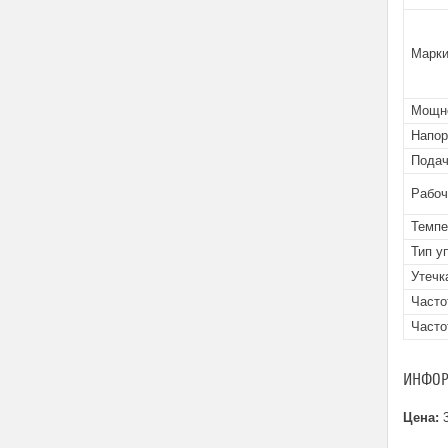
Марки
Мощно
Напор
Подач
Рабоч
Темпе
Тип у
Утечк
Часто
Часто
ИНФОР
Цена:
3