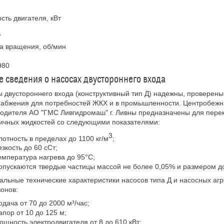
ть двигателя, кВт
7
а вращения, об/мин
980
 сведения о насосах двустороннего входа
 двустороннего входа (конструктивный тип Д) надежны, проверены
абжения для потребностей ЖКХ и в промышленности. Центробежные
одителя АО "ГМС Ливгидромаш" г. Ливны предназначены для перек
ичных жидкостей со следующими показателями:
3
лотность в пределах до 1100 кг/м
;
язкость до 60 сСт;
емпература нагрева до 95°С;
опускаются твердые частицы массой не более 0,05% и размером до
льные технические характеристики насосов типа Д и насосных аг
онов:
одача от 70 до 2000 м³/час;
апор от 10 до 125 м;
ощность электродвигателя от 8 до 610 кВт;