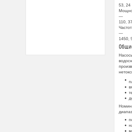
53, 24
Мощнос
—
110, 3
Частот
—
1450, 
Общие
Насосы
водосн
произв
нетокс
п
в
т
д
Номина
диапаз
п
н
м