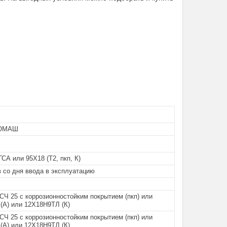
ОМАШ
СА или 95Х18 (Т2, пкп, К)
 со дня ввода в эксплуатацию
СЧ 25 с коррозионностойким покрытием (пкп) или
(А) или 12Х18Н9ТЛ (К)
СЧ 25 с коррозионностойким покрытием (пкп) или
(А) или 12Х18Н9ТЛ (К)