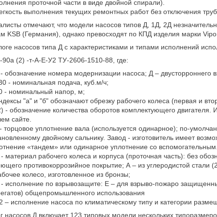
олнения проточной части в виде двойной спирали).
егкость выполнения текущих ремонтных работ без отключения тру
листы отмечают, что модели насосов типов Д, 1Д, 2Д незначитель
м KSB (Германия), однако превосходят по КПД изделия марки Vipo
логе насосов типа Д с характеристиками и типами исполнений исп
-90а (2) -т-А-Е-У2 ТУ-2606-1510-88, где:
 - обозначение номера модернизации насоса; Д – двусторроннего в
30 - номинальная подача, куб.м/ч;
0 - номинальный напор, м;
ндексы "а" и "б" обозначают обрезку рабочего колеса (первая и вто
2) - обозначение количества оборотов комплектующего двигателя. И
ем сайте.
 - торцовое уплотнение вала (используется одинарное); по-умолчан
ановленному двойному сальнику. Завод - изготовитель имеет возмо
отнение «тандем» или одинарное уплотнение со вспомогательным
 - материал рабочего колеса и корпуса (проточная часть): без обозна
ющего противокоррозийное покрытие; А – из углеродистой стали (2
абочее колесо, изготовленное из бронзы;
 - исполнение по взрывозащите: Е – для взрыво-пожаро защищенных
регатов) общепромышленного использования
2 – исполнение насоса по климатическому типу и категории разме
г насосов Д включает 123 типовых модели нескольких типоразмеро