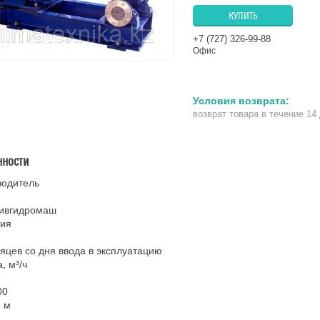
КУПИТЬ
+7 (727) 326-99-88
Офис
возврат товара в течение 14
нности
водитель
ивгидромаш
тия
яцев со дня ввода в эксплуатацию
, м³/ч
00
 м