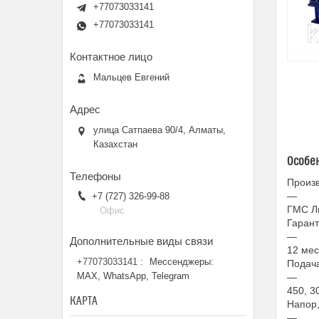
+77073033141
+77073033141
Мальцев Евгений
улица Сатпаева 90/4, Алматы,
Казахстан
Особе
Произ
—
+7 (727) 326-99-88
ГМС Л
Офис
Гаран
—
12 мес
+77073033141
Мессенджеры:
Подача
MAX, WhatsApp, Telegram
—
450, 3
КАРТА
Напор,
—