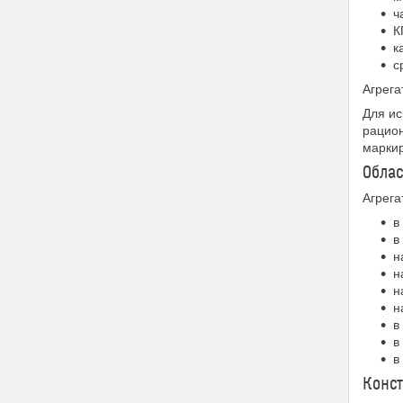
ч
К
к
с
Агрега
Для ис
рацион
маркир
Облас
Агрега
в
в
н
н
н
н
в
в
в
Конст