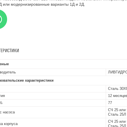
Д или модернизированные варианты 1Д и 2Д.
ТЕРИСТИКИ
вные
водитель
ЛИВГИДР
зовательские характеристики
Сталь 30ХГ
тия
12 месяцев
 %
77
СЧ 25 или 
с насоса
Сталь 25Л 
СЧ 25 или 
а корпуса
Сталь 25Л 