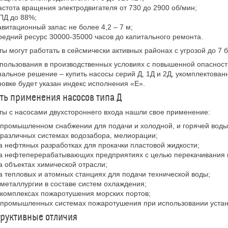
астота вращения электродвигателя от 730 до 2900 об/мин;
ПД до 88%;
авитационный запас не более 4,2 – 7 м;
редний ресурс 30000-35000 часов до капитального ремонта.
ты могут работать в сейсмически активных районах с угрозой до 7 
пользования в производственных условиях с повышенной опасность
альное решение – купить насосы серий Д, 1Д и 2Д, укомплектова
овке будет указан индекс исполнения «Е».
ть применения насосов типа Д
ты с насосами двухстороннего входа нашли свое применение:
 промышленном снабжении для подачи и холодной, и горячей воды
 различных системах водозабора, мелиорации;
а нефтяных разработках для прокачки пластовой жидкости;
а нефтеперерабатывающих предприятиях с целью перекачивания в
а объектах химической отрасли;
а тепловых и атомных станциях для подачи технической воды;
 металлургии в составе систем охлаждения;
 комплексах пожаротушения морских портов;
 промышленных системах пожаротушения при использовании устан
руктивные отличия