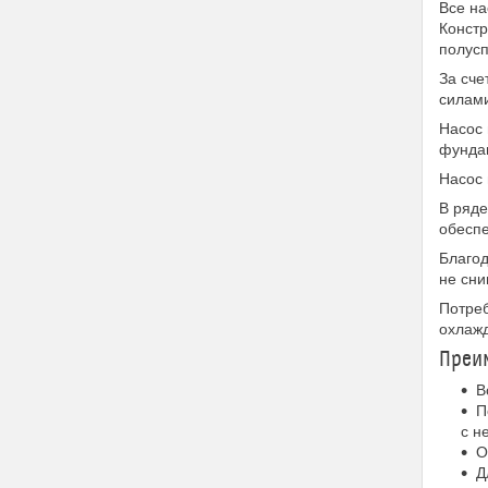
Все на
Констр
полусп
За сче
силам
Насос 
фундам
Насос 
В ряде
обеспе
Благод
не сни
Потреб
охлажд
Преим
В
П
с н
О
Д