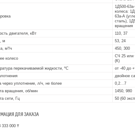
1Д500-63а-
колеса: 1Д
ровка
63а-А (угл
сталь), 1Д
вращения
сть двигателя, кВт
110, 37
, м
53, 24
а, м³/ч
450, 300
СЧ 25 или
ее колесо
(К)
ратура перекачиваемой жидкости, ºС
от -40 до 
плотнения
двойное са
а через уплотнение, л/ч, не более
0,2…7
та вращения, об/мин
1450, 980
та сети, Гц
50 (60 эксп
МАЦИЯ ДЛЯ ЗАКАЗА
 333 000 ₸