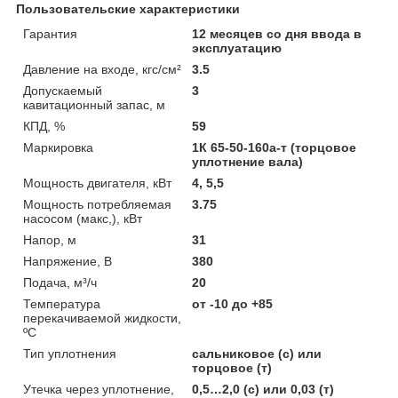
Пользовательские характеристики
Гарантия
12 месяцев со дня ввода в
эксплуатацию
Давление на входе, кгс/см²
3.5
Допускаемый
3
кавитационный запас, м
КПД, %
59
Маркировка
1К 65-50-160а-т (торцовое
уплотнение вала)
Мощность двигателя, кВт
4, 5,5
Мощность потребляемая
3.75
насосом (макс,), кВт
Напор, м
31
Напряжение, В
380
Подача, м³/ч
20
Температура
от -10 до +85
перекачиваемой жидкости,
ºС
Тип уплотнения
сальниковое (с) или
торцовое (т)
Утечка через уплотнение,
0,5…2,0 (с) или 0,03 (т)