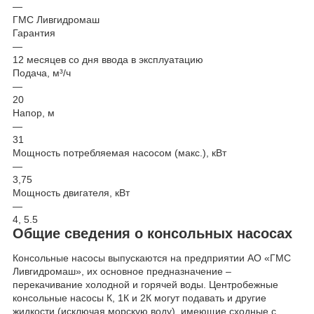
—
ГМС Ливгидромаш
Гарантия
—
12 месяцев со дня ввода в эксплуатацию
Подача, м³/ч
—
20
Напор, м
—
31
Мощность потребляемая насосом (макс.), кВт
—
3,75
Мощность двигателя, кВт
—
4, 5.5
Общие сведения о консольных насосах
Консольные насосы выпускаются на предприятии АО «ГМС
Ливгидромаш», их основное предназначение –
перекачивание холодной и горячей воды. Центробежные
консольные насосы К, 1К и 2К могут подавать и другие
жидкости (исключая морскую воду), имеющие сходные с