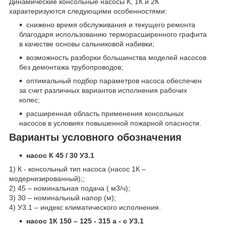
Динамические консольные насосы К, 1К и 2К
характеризуются следующими особенностями:
снижено время обслуживания и текущего ремонта
благодаря использованию терморасширенного графита
в качестве основы сальниковой набивки;
возможность разборки большинства моделей насосов
без демонтажа трубопроводов;
оптимальный подбор параметров насоса обеспечен
за счет различных вариантов исполнения рабочих
колес;
расширенная область применения консольных
насосов в условиях повышенной пожарной опасности.
Варианты условного обозначения
насос К 45 / 30 У3.1
1) К - консольный тип насоса (насос 1К –
модернизированный);;
2) 45 – номинальная подача ( м
3
/ч);
3) 30 – номинальный напор (м);
4) У3.1 – индекс климатического исполнения.
насос 1К 150 – 125 - 315 а - с У3.1