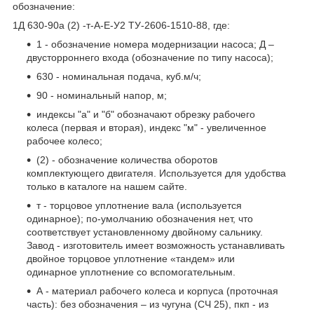
обозначение:
1Д 630-90а (2) -т-А-Е-У2 ТУ-2606-1510-88, где:
1 - обозначение номера модернизации насоса; Д –
двусторроннего входа (обозначение по типу насоса);
630 - номинальная подача, куб.м/ч;
90 - номинальный напор, м;
индексы "а" и "б" обозначают обрезку рабочего
колеса (первая и вторая), индекс "м" - увеличенное
рабочее колесо;
(2) - обозначение количества оборотов
комплектующего двигателя. Используется для удобства
только в каталоге на нашем сайте.
т - торцовое уплотнение вала (используется
одинарное); по-умолчанию обозначения нет, что
соответствует установленному двойному сальнику.
Завод - изготовитель имеет возможность устанавливать
двойное торцовое уплотнение «тандем» или
одинарное уплотнение со вспомогательным.
А - материал рабочего колеса и корпуса (проточная
часть): без обозначения – из чугуна (СЧ 25), пкп - из