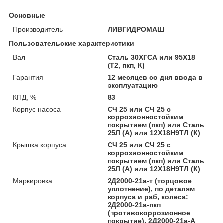
Основные
Производитель
ЛИВГИДРОМАШ
Пользовательские характеристики
Вал
Сталь 30ХГСА или 95Х18
(Т2, пкп, К)
Гарантия
12 месяцев со дня ввода в
эксплуатацию
КПД, %
83
Корпус насоса
СЧ 25 или СЧ 25 с
коррозионностойким
покрытием (пкп) или Сталь
25Л (А) или 12Х18Н9ТЛ (К)
Крышка корпуса
СЧ 25 или СЧ 25 с
коррозионностойким
покрытием (пкп) или Сталь
25Л (А) или 12Х18Н9ТЛ (К)
Маркировка
2Д2000-21а-т (торцовое
уплотнение), по деталям
корпуса и раб, колеса:
2Д2000-21а-пкп
(противокоррозионное
покрытие), 2Д2000-21а-А