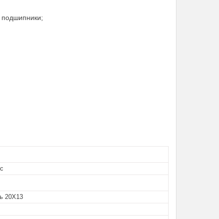
в подшипники;
с
ль 20Х13