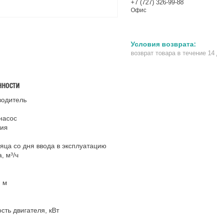
+7 (727) 326-99-88
Офис
возврат товара в течение 14
нности
водитель
насос
тия
яца со дня ввода в эксплуатацию
, м³/ч
 м
ть двигателя, кВт