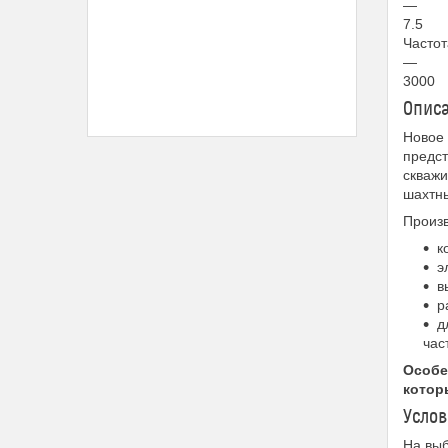
—
7.5
Частот
—
3000
Описа
Новое 
предст
скважи
шахтны
Произв
к
э
в
р
д
час
Особе
котор
Услов
На выб