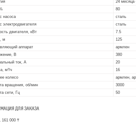
тия
24 месяца 
 %
80
с насоса
сталь
с электродвигателя
сталь
сть двигателя, кВт
7.5
, м
125
вляющий аппарат
армлен
жение, В
380
альный ток, А
20
а, м³/ч
16
ее колесо
армлен, а
та вращения, об/мин
3000
та сети, Гц
50
МАЦИЯ ДЛЯ ЗАКАЗА
 161 000 ₸