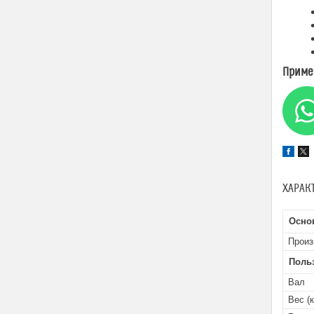
Приме
ХАРАК
Осно
Произ
Поль
Вал
Вес (к