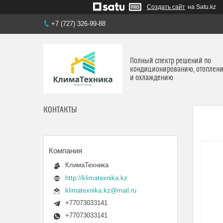
Создать сайт
на Satu.kz
+7 (727) 326-99-88
Полный спектр решений по
кондиционированию, отоплен
и охлаждению
КОНТАКТЫ
КлимаТехника
http://klimatexnika.kz
klimatexnika.kz@mail.ru
+77073033141
+77073033141