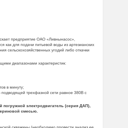
ускает предприятие ОАО «Ливнынасос»,
я как для подачи питьевой воды из артезианских
ния сельскохозяйственных угодий либо откачки
ющими диапазонами характеристик:
ов в минуту;
 подводящей трехфазной сети равное 380В с
 погружной электродвигатель (серия ДАП),
цериновой смесью.
нской скважины (необходимо провести анализ ее