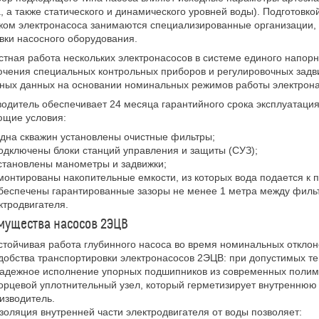
, а также статического и динамического уровней воды). Подготовк
ом электронасоса занимаются специализированные организации, 
вки насосного оборудования.
тная работа нескольких электронасосов в системе единого напорн
чения специальных контрольных приборов и регулировочных задви
ных данных на основании номинальных режимов работы электрон
одитель обеспечивает 24 месяца гарантийного срока эксплуатаци
ющие условия:
 дна скважин установлены очистные фильтры;
одключены блоки станций управления и защиты (СУЗ);
становлены манометры и задвижки;
монтированы накопительные емкости, из которых вода подается к 
беспечены гарантированные зазоры не менее 1 метра между филь
ктродвигателя.
ущества насосов 2ЭЦВ
стойчивая работа глубинного насоса во время номинальных отклон
добства транспортировки электронасосов 2ЭЦВ: при допустимых те
адежное исполнение упорных подшипников из современных полим
орцевой уплотнительный узел, который герметизирует внутреннюю 
изводитель.
золяция внутренней части электродвигателя от воды позволяет: