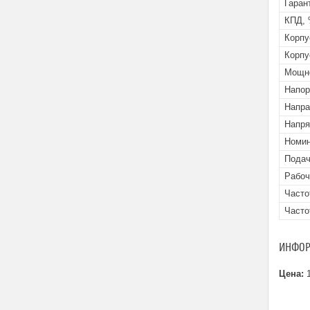
Гаран
КПД,
Корпу
Корпу
Мощно
Напор
Напра
Напря
Номин
Подач
Рабоч
Часто
Часто
ИНФОР
Цена:
1