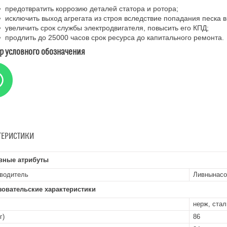
предотвратить коррозию деталей статора и ротора;
исключить выход агрегата из строя вследствие попадания песка 
увеличить срок службы электродвигателя, повысить его КПД;
продлить до 25000 часов срок ресурса до капитального ремонта.
р условного обозначения
ТЕРИСТИКИ
вные атрибуты
водитель
Ливнынасо
зовательские характеристики
нерж, ста
г)
86