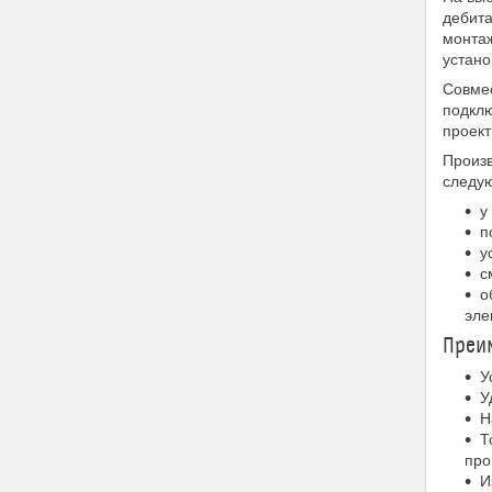
дебита
монтаж
устано
Совмес
подклю
проект
Произв
следу
у
п
у
с
о
эле
Преим
У
У
Н
Т
про
И