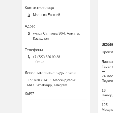
Мальцев Евгений
улица Сатпаева 90/4, Алматы,
Казахстан
Особе
Произ
—
+7 (727) 326-99-88
Ливны
Офис
Гаран
—
24 мес
+77073033141
Мессенджеры:
Подача
MAX, WhatsApp, Telegram
—
16
КАРТА
Напор,
—
125
Мощнос