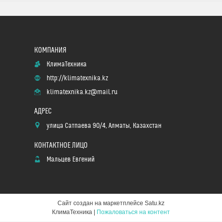
КлимаТехника
http://klimatexnika.kz
klimatexnika.kz@mail.ru
улица Сатпаева 90/4, Алматы, Казахстан
Мальцев Евгений
Сайт создан на маркетплейсе
Satu.kz
КлимаТехника |
Пожаловаться на контент