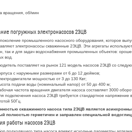
а вращения, об/мин
ние погружных электронасосов 2ЭЦВ
поколение промышленного насосного оборудования, которое вып
авляют электронасосы скважинные 2ЭЦВ. Эти агрегаты используютс
н, так и для задач водоснабжения промышленных объектов: ороше
х вод.
одитель поставляет на рынок 121 модель насосов 2ЭЦВ со следу
орпуса с наружными размерами от 6 до 12 дюймов;
лектродвигатели мощностью от 3 до 130 Квт;
ысота подачи воды (номинальный напор) от 50 до 400 м;
абочая частота вращения двигателя насоса составляет 3000 оборот
ля подключения насоса 2ЭЦВ требуется стандартное напряжение в
тотой 50Гц.
нностью скважинного насоса типа 2ЭЦВ является асинхронный
ый полностью герметичен и заправлен специальной водогли
ия работы насосов 2ЭЦВ
ор подходящего типа насоса влияют исходные параметры артезиа