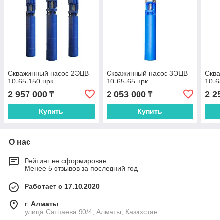
Скважинный насос 2ЭЦВ
Скважинный насос 3ЭЦВ
Скв
10-65-150 нрк
10-65-65 нрк
10-6
2 957 000
2 053 000
2 2
₸
₸
Купить
Купить
О нас
Рейтинг не сформирован
Менее 5 отзывов за последний год
Работает с 17.10.2020
г. Алматы
улица Сатпаева 90/4, Алматы, Казахстан