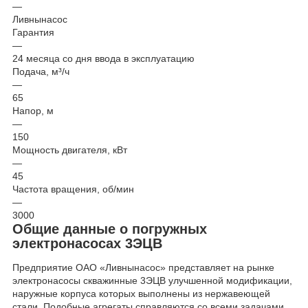
—
Ливнынасос
Гарантия
—
24 месяца со дня ввода в эксплуатацию
Подача, м³/ч
—
65
Напор, м
—
150
Мощность двигателя, кВт
—
45
Частота вращения, об/мин
—
3000
Общие данные о погружных
электронасосах 3ЭЦВ
Предприятие ОАО «Ливнынасос» представляет на рынке
электронасосы скважинные 3ЭЦВ улучшенной модификации,
наружные корпуса которых выполнены из нержавеющей
стали. Подобные агрегаты справляются со всеми задачами