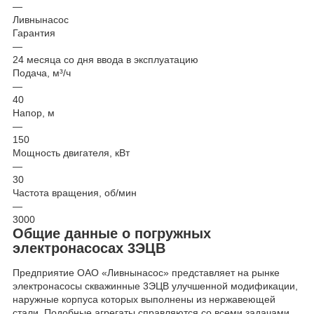
—
Ливнынасос
Гарантия
—
24 месяца со дня ввода в эксплуатацию
Подача, м³/ч
—
40
Напор, м
—
150
Мощность двигателя, кВт
—
30
Частота вращения, об/мин
—
3000
Общие данные о погружных
электронасосах 3ЭЦВ
Предприятие ОАО «Ливнынасос» представляет на рынке
электронасосы скважинные 3ЭЦВ улучшенной модификации,
наружные корпуса которых выполнены из нержавеющей
стали. Подобные агрегаты справляются со всеми задачами