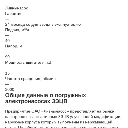
—
Ливнынасос
Гарантия
—
24 месяца со дня ввода в эксплуатацию
Подача, м³/ч
—
40
Напор, м
—
90
Мощность двигателя, кВт
—
15
Частота вращения, об/мин
—
3000
Общие данные о погружных
электронасосах 3ЭЦВ
Предприятие ОАО «Ливнынасос» представляет на рынке
электронасосы скважинные 3ЭЦВ улучшенной модификации,
наружные корпуса которых выполнены из нержавеющей
стали. Подобные агрегаты справляются со всеми задачами