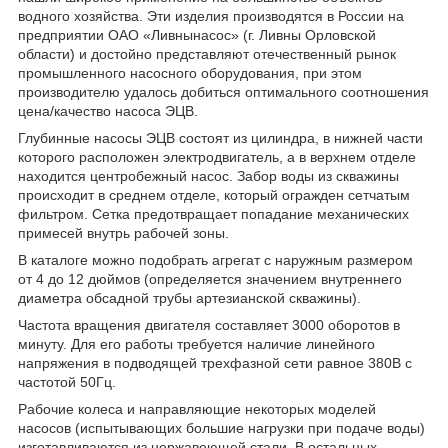
водного хозяйства. Эти изделия производятся в России на
предприятии ОАО «Ливнынасос» (г. Ливны Орловской
области) и достойно представляют отечественный рынок
промышленного насосного оборудования, при этом
производителю удалось добиться оптимального соотношения
цена/качество насоса ЭЦВ.
Глубинные насосы ЭЦВ состоят из цилиндра, в нижней части
которого расположен электродвигатель, а в верхнем отделе
находится центробежный насос. Забор воды из скважины
происходит в среднем отделе, который огражден сетчатым
фильтром. Сетка предотвращает попадание механических
примесей внутрь рабочей зоны.
В каталоге можно подобрать агрегат с наружным размером
от 4 до 12 дюймов (определяется значением внутреннего
диаметра обсадной трубы артезианской скважины).
Частота вращения двигателя составляет 3000 оборотов в
минуту. Для его работы требуется наличие линейного
напряжения в подводящей трехфазной сети равное 380В с
частотой 50Гц.
Рабочие колеса и направляющие некоторых моделей
насосов (испытывающих большие нагрузки при подаче воды)
изготавливаются из нержавеющей стали. В остальных