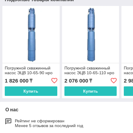
Погружной скважинный
Погружной скважинный
Пог
насос ЭЦВ 10-65-90 нро
насос ЭЦВ 10-65-110 нро
насо
1 826 000
2 076 000
2 9
₸
₸
Купить
Купить
О нас
Рейтинг не сформирован
Менее 5 отзывов за последний год