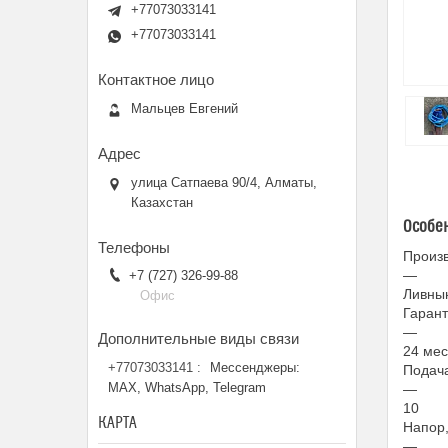
+77073033141
+77073033141
Мальцев Евгений
улица Сатпаева 90/4, Алматы,
Казахстан
Особе
Произ
—
+7 (727) 326-99-88
Ливнын
Офис
Гаран
—
24 мес
+77073033141
Мессенджеры:
Подача
MAX, WhatsApp, Telegram
—
10
КАРТА
Напор,
—