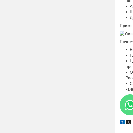
нап
А
Ш
Д
Приме
Почему
Б
Г
Ц
пре
О
Рос
С
кач