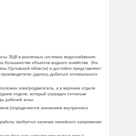
сосы ЭЦВ в различных системах водоснабжения:
 большинстве объектов водного хозяйства. Эти
вны Орловской области) и достойно представляют
 производителю удалось добиться оптимального
положен электродвигатель, а в верхнем отделе
реднем отделе, который огражден сетчатым
рь рабочей зоны.
ймов (определяется значением внутреннего
о работы требуется наличие линейного напряжения
щих большие нагрузки при подаче воды)