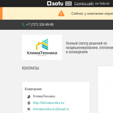
Создать сайт
на Satu.kz
Сейчас у компании нераб
+7 (727) 326-99-88
Полный спектр решений по
кондиционированию, отоплен
и охлаждению
КОНТАКТЫ
КлимаТехника
http://klimatexnika.kz
klimatexnika.kz@mail.ru