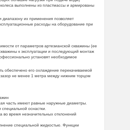
е колеса выполнены из пластмассы и армированы
и диапазону их применения позволяет
ксплуатационные расходы на оборудование при
симости от параметров артезианской скважины (ее
у скважины к эксплуатации и последующий монтаж
рофессионально установят необходимое
ыть обеспечено его охлаждение перекачиваемой
 зазор не менее 1 метра между нижним торцом
важин
сная часть имеют равные наружные диаметры.
 специальной оснастки.
са во время незначительных отклонений
олнение специальной жидкостью. Функции