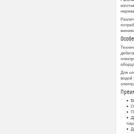
изгота
нержа
Различ
потреб
минима
Особе
Технич
дебита
электр
обору
Для оп
водой.
электр
Преи
В
О
П
Д
пар
Д