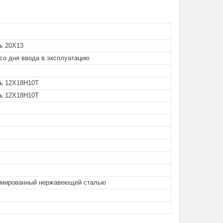
ль 20Х13
со дня ввода в эксплуатацию
ль 12Х18Н10Т
ль 12Х18Н10Т
рмированный нержавеющей сталью