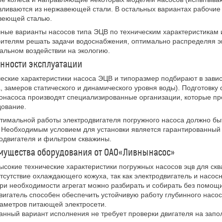
вливаются из нержавеющей стали. В остальных вариантах рабочи
веющей сталью.
ные варианты насосов типа ЭЦВ по техническим характеристикам 
ителям решать задачи водоснабжения, оптимально распределяя э
льном воздействии на экологию.
нности эксплуатации
еские характеристики насоса ЭЦВ и типоразмер подбирают в зави
, замеров статического и динамического уровня воды). Подготовк
онасоса производят специализированные организации, которые п
дование.
тимальной работы электродвигателя погружного насоса должно б
 Необходимым условием для установки является гарантированный
одвигателя и фильтром скважины.
мущества оборудования от ОАО«Ливнынасос»
ысокие технические характеристики погружных насосов эцв для ск
тсутствие охлаждающего кожуха, так как электродвигатель и насо
ри необходимости агрегат можно разбирать и собирать без помощи
вигатель способен обеспечить устойчивую работу глубинного насо
аметров питающей электросети.
анный вариант исполнения не требует проверки двигателя на зап