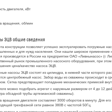
ть двигателя, кВт
а вращения, об/мин
ы ЭЦВ общие сведения
та конструкции позволяет успешно эксплуатировать погружные на
ленных и для нужд населения. Они нашли широкое применение на
я производятся в России на предприятии ОАО «Ливнынасос» (г. Ли
твенный рынок промышленного насосного оборудования, при этом
шения цена/качество насоса ЭЦВ.
ные насосы ЭЦВ состоят из цилиндра, в нижней части которого рас
тся центробежный насос. Забор воды из скважины происходит в с
ом. Сетка предотвращает попадание механических примесей внут
логе можно подобрать агрегат с наружным размером от 4 до 12 дю
ра обсадной трубы артезианской скважины).
а вращения двигателя составляет 3000 оборотов в минуту. Для ег
одящей трехфазной сети равное 380В с частотой 50Гц.
е колеса и направляющие некоторых моделей насосов (испытываю