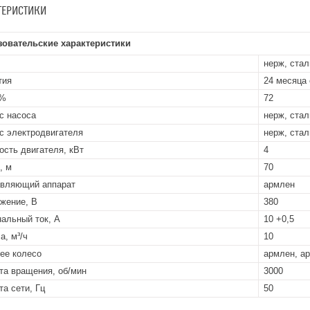
ТЕРИСТИКИ
зовательские характеристики
нерж, ста
тия
24 месяца 
 %
72
с насоса
нерж, ста
с электродвигателя
нерж, ста
сть двигателя, кВт
4
, м
70
вляющий аппарат
армлен
жение, В
380
альный ток, А
10 +0,5
а, м³/ч
10
ее колесо
армлен, а
та вращения, об/мин
3000
та сети, Гц
50