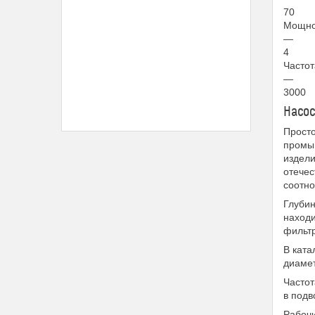
70
Мощнос
—
4
Частот
—
3000
Насос
Просто
промыш
издели
отечес
соотно
Глубин
находи
фильтр
В ката
диамет
Частот
в подв
Рабочи