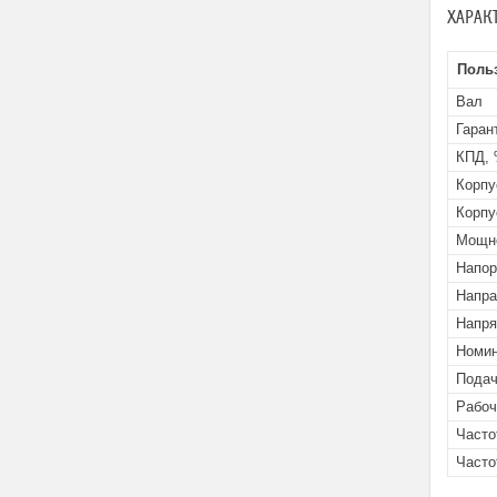
ХАРАК
Поль
Вал
Гаран
КПД,
Корпу
Корпу
Мощно
Напор
Напра
Напря
Номин
Подач
Рабоч
Часто
Часто