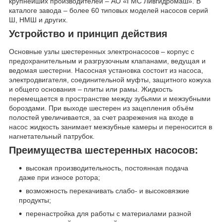
крупнейших производителей – АО «ГМС Ливгидромаш». В
каталоге завода – более 60 типовых моделей насосов серий
Ш, НМШ и других.
Устройство и принцип действия
Основные узлы шестеренных электронасосов – корпус с
предохранительным и разгрузочным клапанами, ведущая и
ведомая шестерни. Насосная установка состоит из насоса,
электродвигателя, соединительной муфты, защитного кожуха
и общего основания – плиты или рамы. Жидкость
перемещается в пространстве между зубьями и межзубными
бороздами. При выходе шестерен из зацепления объём
полостей увеличивается, за счет разрежения на входе в
насос жидкость занимает межзубные камеры и переносится в
нагнетательный патрубок.
Преимущества шестеренных насосов:
высокая производительность, постоянная подача
даже при износе ротора;
возможность перекачивать слабо- и высоковязкие
продукты;
перенастройка для работы с материалами разной