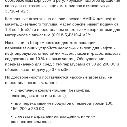
обогреваемым корпусом и регулируемой частотой вращения
вала для легкозастывающих материалов с вязкостью до
35*10-4 м2/с.
Компактные агрегаты на основе насосов НМШФ для нефти,
мазута, дизельного топлива, масел обеспечивают подачу от
1,6 до 4,5 м3/ч и представлены несколькими вариантами для
материалов с вязкостью (0,018-5,4)*10-4 м2/с.
Насосы типа Ш применяются для комплектации
перекачивающих устройств нескольких типов: для нефти и
нефтепродуктов, огнестойких масел, лаков и красок, веществ,
содержащих до 10 % твердых частиц. Оборудование
предназначено для сред с температурами от 30 до 200 0С и
обеспечивает подачу до 37,5 м3/ч.
По договоренности поставляются насосные агрегаты, не
представленные в каталоге:
с частичной комплектацией (без муфты,
электродвигателя или плиты);
для перекачивания продуктов с температурами 100,
150, 200 и 250
0
С;
с левым направлением вращения, нижним
расположением вала.