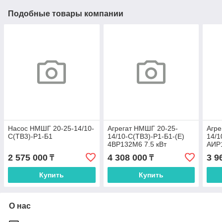
Подобные товары компании
Насос НМШГ 20-25-14/10-
Агрегат НМШГ 20-25-
Агре
С(ТВ3)-Р1-Б1
14/10-С(ТВ3)-Р1-Б1-(Е)
14/1
4ВР132М6 7.5 кВт
АИР1
2 575 000
4 308 000
3 9
₸
₸
Купить
Купить
О нас