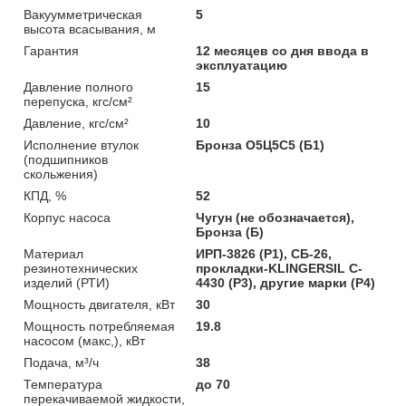
Вакуумметрическая
5
высота всасывания, м
Гарантия
12 месяцев со дня ввода в
эксплуатацию
Давление полного
15
перепуска, кгс/см²
Давление, кгс/см²
10
Исполнение втулок
Бронза О5Ц5С5 (Б1)
(подшипников
скольжения)
КПД, %
52
Корпус насоса
Чугун (не обозначается),
Бронза (Б)
Материал
ИРП-3826 (Р1), СБ-26,
резинотехнических
прокладки-KLINGERSIL C-
изделий (РТИ)
4430 (Р3), другие марки (Р4)
Мощность двигателя, кВт
30
Мощность потребляемая
19.8
насосом (макс,), кВт
Подача, м³/ч
38
Температура
до 70
перекачиваемой жидкости,