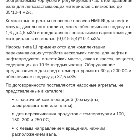
обогреваемым корпусом и регулируемой частотой вращения
вала для легкозастывающих материалов с вязкостью до
35*10-4 м2/с.
Компактные агрегаты на основе насосов НМШФ для нефти,
мазута, дизельного топлива, масел обеспечивают подачу от
1,6 до 4,5 м3/ч и представлены несколькими вариантами для
материалов с вязкостью (0,018-5,4)*10-4 м2/с.
Насосы типа Ш применяются для комплектации
перекачивающих устройств нескольких типов: для нефти и
нефтепродуктов, огнестойких масел, лаков и красок, веществ,
содержащих до 10 % твердых частиц. Оборудование
предназначено для сред с температурами от 30 до 200 0С и
обеспечивает подачу до 37,5 м3/ч.
По договоренности поставляются насосные агрегаты, не
представленные в каталоге:
с частичной комплектацией (без муфты,
электродвигателя или плиты);
для перекачивания продуктов с температурами 100,
150, 200 и 250
0
С;
с левым направлением вращения, нижним
расположением вала.