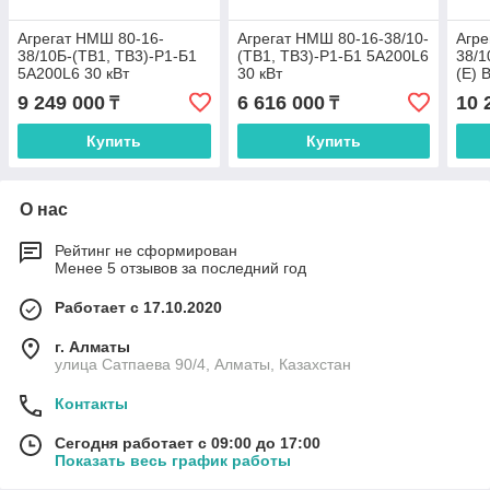
Агрегат НМШ 80-16-
Агрегат НМШ 80-16-38/10-
Агре
38/10Б-(ТВ1, ТВ3)-Р1-Б1
(ТВ1, ТВ3)-Р1-Б1 5А200L6
38/1
5А200L6 30 кВт
30 кВт
(E) 
9 249 000
6 616 000
10 
₸
₸
Купить
Купить
О нас
Рейтинг не сформирован
Менее 5 отзывов за последний год
Работает с 17.10.2020
г. Алматы
улица Сатпаева 90/4, Алматы, Казахстан
Контакты
Сегодня работает с 09:00 до 17:00
Показать весь график работы